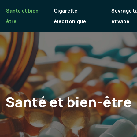
Santé et bien-
Cigarette
Sevrage t
être
électronique
et vape
Santé et bien-être