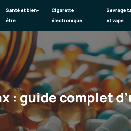
Santé et bien-
Cigarette
Sevrage t
être
électronique
et vape
 : guide complet d’