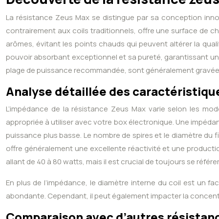
La résistance Zeus Max se distingue par sa conception inno
contrairement aux coils traditionnels, offre une surface de ch
arômes, évitant les points chauds qui peuvent altérer la qua
pouvoir absorbant exceptionnel et sa pureté, garantissant une 
plage de puissance recommandée, sont généralement gravées sur
Analyse détaillée des caractéristiq
L’impédance de la résistance Zeus Max varie selon les modè
appropriée à utiliser avec votre box électronique. Une impéd
puissance plus basse. Le nombre de spires et le diamètre du f
offre généralement une excellente réactivité et une product
allant de 40 à 80 watts, mais il est crucial de toujours se référ
En plus de l’impédance, le diamètre interne du coil est un fa
abondante. Cependant, il peut également impacter la concentr
Comparaison avec d’autres résistanc