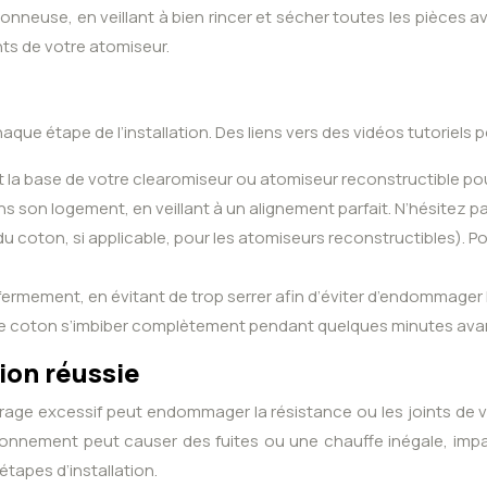
nneuse, en veillant à bien rincer et sécher toutes les pièces ava
ts de votre atomiseur.
ue étape de l’installation. Des liens vers des vidéos tutoriels 
 la base de votre clearomiseur ou atomiseur reconstructible p
 son logement, en veillant à un alignement parfait. N’hésitez pas
 du coton, si applicable, pour les atomiseurs reconstructibles). 
fermement, en évitant de trop serrer afin d’éviter d’endommager l
z le coton s’imbiber complètement pendant quelques minutes avant
ion réussie
rrage excessif peut endommager la résistance ou les joints de vo
ionnement peut causer des fuites ou une chauffe inégale, impa
tapes d’installation.