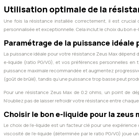
Utilisation optimale de la résist
Une fois la résistance installée correctement, il est crucia
personnalisée et exceptionnelle. Cela inclut le choix du bon e-li
Paramétrage de la puissance idéale 
La puissance idéale pour votre résistance Zeus Max dépend de
e-liquide (ratio PG/VG), et vos préférences personnelles e
puissance maximale recommandée et augmentez progressivement 
(goût de brûlé), tandis qu’une puissance trop basse peut prod
Pour une résistance Zeus Max de 0.2 ohms, un point de dép
N’oubliez pas de laisser refroidir votre résistance entre chaqu
Choisir le bon e-liquide pour la zeus
Le choix de l’e-liquide est un facteur clé pour une expérienc
viscosité de l’e-liquide (déterminée par le ratio PG/VG) joue 