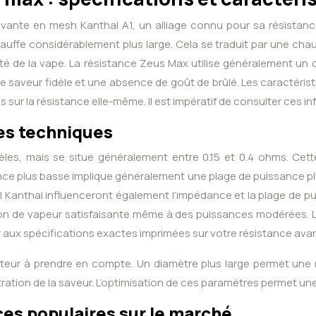
vante en mesh Kanthal A1, un alliage connu pour sa résistance
auffe considérablement plus large. Cela se traduit par une chauff
lité de la vape. La résistance Zeus Max utilise généralement u
saveur fidèle et une absence de goût de brûlé. Les caractéristi
 la résistance elle-même. Il est impératif de consulter ces inf
ues techniques
les, mais se situe généralement entre 0.15 et 0.4 ohms. Cette
ance plus basse implique généralement une plage de puissance p
il Kanthal influenceront également l’impédance et la plage de 
ion de vapeur satisfaisante même à des puissances modérées. 
er aux spécifications exactes imprimées sur votre résistance avant 
cteur à prendre en compte. Un diamètre plus large permet une m
ation de la saveur. L’optimisation de ces paramètres permet un
es populaires sur le marché