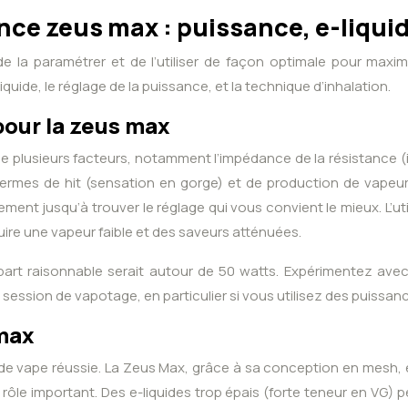
ance zeus max : puissance, e-liquid
l de la paramétrer et de l’utiliser de façon optimale pour ma
quide, le réglage de la puissance, et la technique d’inhalation.
pour la zeus max
 plusieurs facteurs, notamment l’impédance de la résistance (i
n termes de hit (sensation en gorge) et de production de vap
jusqu’à trouver le réglage qui vous convient le mieux. L’utili
uire une vapeur faible et des saveurs atténuées.
art raisonnable serait autour de 50 watts. Expérimentez avec
e session de vapotage, en particulier si vous utilisez des puissan
 max
e de vape réussie. La Zeus Max, grâce à sa conception en mesh, 
un rôle important. Des e-liquides trop épais (forte teneur en VG)