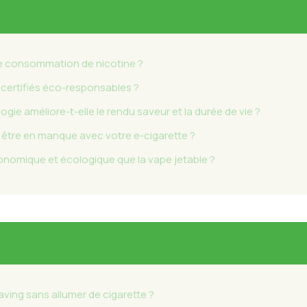
tre consommation de nicotine ?
 certifiés éco-responsables ?
ie améliore-t-elle le rendu saveur et la durée de vie ?
as être en manque avec votre e-cigarette ?
conomique et écologique que la vape jetable ?
aving sans allumer de cigarette ?