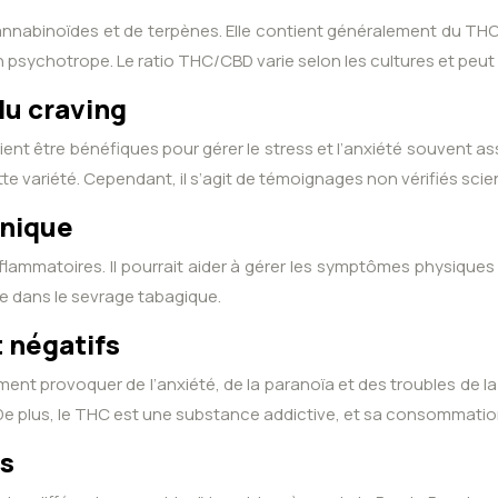
 cannabinoïdes et de terpènes. Elle contient généralement du TH
psychotrope. Le ratio THC/CBD varie selon les cultures et peut i
du craving
raient être bénéfiques pour gérer le stress et l’anxiété souvent
 variété. Cependant, il s’agit de témoignages non vérifiés scie
inique
flammatoires. Il pourrait aider à gérer les symptômes physiques e
le dans le sevrage tabagique.
 négatifs
lement provoquer de l’anxiété, de la paranoïa et des troubles d
 De plus, le THC est une substance addictive, et sa consommatio
és