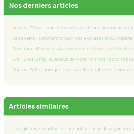
Nos derniers articles
Vape vs Tabac : quel est le véritable bilan carbone de vo
Vape verte : comment choisir des e-liquides et du matériel
Résistance Ecofine1-v4 : comment cette nouvelle technolog
3, 6, 12 ou 18 mg : quel taux de nicotine choisir pour ne p
Pods vs Puffs : pourquoi le pod rechargeable est-il plus é
Articles similaires
La règle des 3 minutes : comment surfer sur la vague du cr