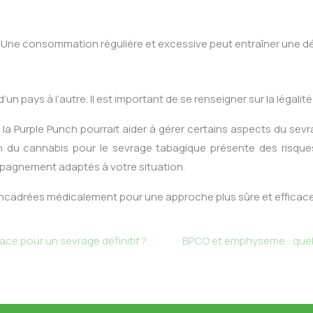
ne consommation régulière et excessive peut entraîner une dépen
n pays à l’autre. Il est important de se renseigner sur la légalité
 Purple Punch pourrait aider à gérer certains aspects du sevra
tion du cannabis pour le sevrage tabagique présente des risqu
mpagnement adaptés à votre situation.
encadrées médicalement pour une approche plus sûre et efficace
icace pour un sevrage définitif ?
BPCO et emphysème : quels