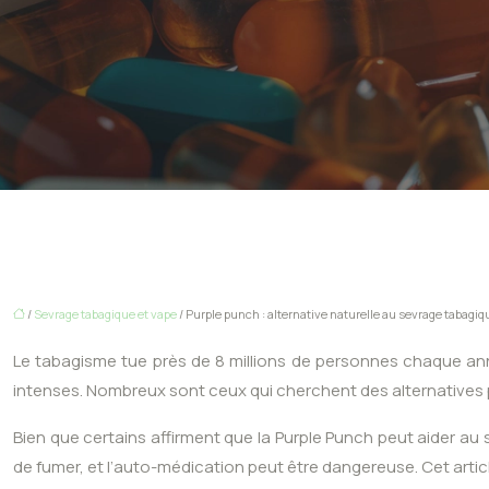
/
Sevrage tabagique et vape
/ Purple punch : alternative naturelle au sevrage tabagiq
Le tabagisme tue près de 8 millions de personnes chaque ann
intenses. Nombreux sont ceux qui cherchent des alternatives pour
Bien que certains affirment que la Purple Punch peut aider au s
de fumer, et l’auto-médication peut être dangereuse. Cet articl