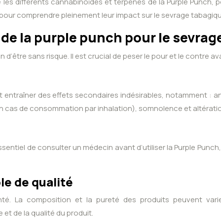
re les différents cannabinoïdes et terpènes de la Purple Punch, 
pour comprendre pleinement leur impact sur le sevrage tabagiqu
n de la purple punch pour le sevrag
in d’être sans risque. Il est crucial de peser le pour et le contre 
t entraîner des effets secondaires indésirables, notamment : an
(en cas de consommation par inhalation), somnolence et altérati
ssentiel de consulter un médecin avant d’utiliser la Purple Punc
e de qualité
. La composition et la pureté des produits peuvent varie
et de la qualité du produit.