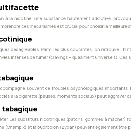
ultifacette
ction à la nicotine, une substance hautement addictive, prov
mprendre ces mécanismes est crucial pour choisir la meilleure s
cotinique
ques désagréables. Parmi les plus courantes, on retrouve : l’irr
nvies intenses de fumer (cravings – quasiment universels). Ces
tabagique
pagne souvent de troubles psychologiques importants. L’anxiété
sociés à la cigarette (pauses, moments sociaux) peut aggraver ces
e tabagique
rêter. Les substituts nicotiniques (patchs, gommes à mâcher) fo
(Champix) et la bupropion (Zyban) peuvent également être pres