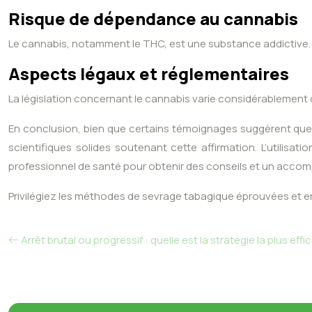
Risque de dépendance au cannabis
Le cannabis, notamment le THC, est une substance addictive. U
Aspects légaux et réglementaires
La législation concernant le cannabis varie considérablement d’u
En conclusion, bien que certains témoignages suggèrent que la
scientifiques solides soutenant cette affirmation. L’utilisa
professionnel de santé pour obtenir des conseils et un acco
Privilégiez les méthodes de sevrage tabagique éprouvées et 
Arrêt brutal ou progressif : quelle est la stratégie la plus eff