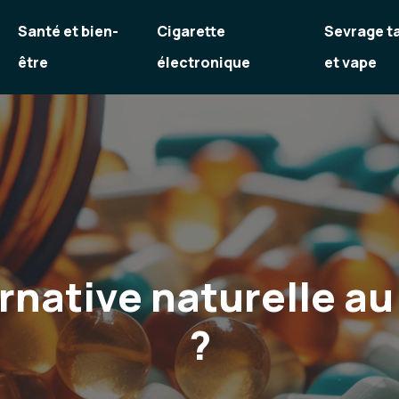
Santé et bien-
Cigarette
Sevrage t
être
électronique
et vape
ernative naturelle a
?