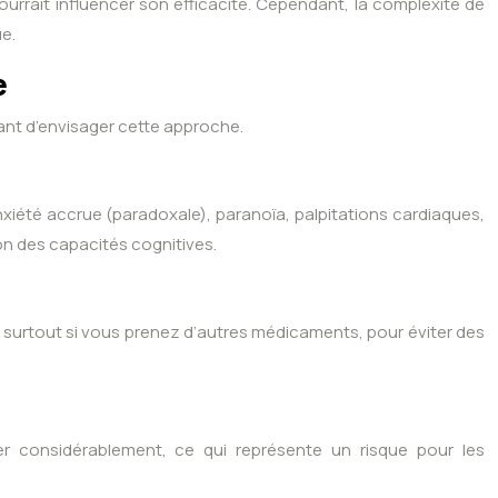
pourrait influencer son efficacité. Cependant, la complexité de
e.
e
avant d’envisager cette approche.
xiété accrue (paradoxale), paranoïa, palpitations cardiaques,
on des capacités cognitives.
h, surtout si vous prenez d’autres médicaments, pour éviter des
r considérablement, ce qui représente un risque pour les