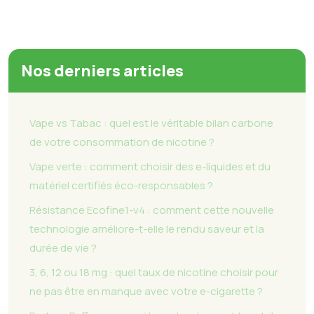
Nos derniers articles
Vape vs Tabac : quel est le véritable bilan carbone
de votre consommation de nicotine ?
Vape verte : comment choisir des e-liquides et du
matériel certifiés éco-responsables ?
Résistance Ecofine1-v4 : comment cette nouvelle
technologie améliore-t-elle le rendu saveur et la
durée de vie ?
3, 6, 12 ou 18 mg : quel taux de nicotine choisir pour
ne pas être en manque avec votre e-cigarette ?