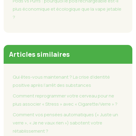
Pods vs Puffs : pourquoi le pod rechargeable est-il
plus économique et écologique que la vape jetable
?
Articles similaires
Qui êtes-vous maintenant ? La crise d’identité
positive après l’arrêt des substances
Comment reprogrammer votre cerveau pour ne
plus associer « Stress » avec « Cigarette/Verre » ?
Comment vos pensées automatiques (« Juste un
verre », « Je ne vaux rien ») sabotent votre
rétablissement ?